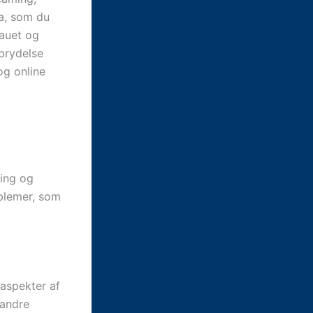
a, som du
eauet og
fbrydelse
og online
ning og
blemer, som
 aspekter af
 andre