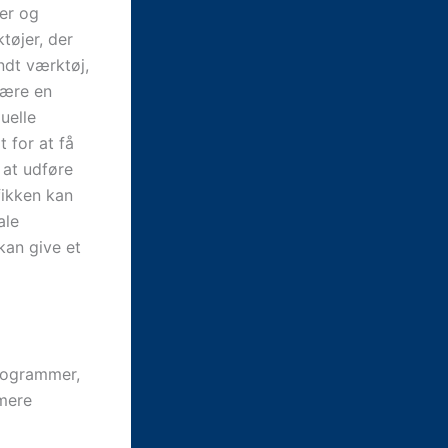
ter og
tøjer, der
ndt værktøj,
være en
uelle
t for at få
 at udføre
fikken kan
ale
 kan give et
programmer,
mere