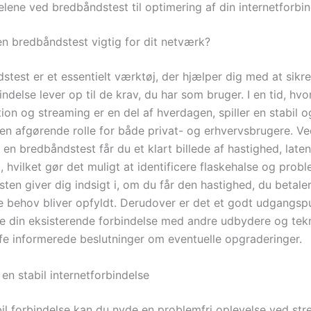
lene ved bredbåndstest til optimering af din internetforbi
en bredbåndstest vigtig for dit netværk?
test er et essentielt værktøj, der hjælper dig med at sikre,
indelse lever op til de krav, du har som bruger. I en tid, hvor
on og streaming er en del af hverdagen, spiller en stabil o
 en afgørende rolle for både privat- og erhvervsbrugere. Ve
en bredbåndstest får du et klart billede af hastighed, late
, hvilket gør det muligt at identificere flaskehalse og probl
ten giver dig indsigt i, om du får den hastighed, du betale
le behov bliver opfyldt. Derudover er det et godt udgangspu
 din eksisterende forbindelse med andre udbydere og tekn
fe informerede beslutninger om eventuelle opgraderinger.
en stabil internetforbindelse
il forbindelse kan du nyde en problemfri oplevelse ved str