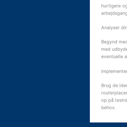
hurtigere o
arbejdsgange
Analyser di
Begynd med 
med udbyder
eventuelle a
Implementer
Brug de iden
routerplacer
op på testre
behov.