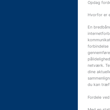
Opdag forde
Hvorfor er 
En bredbånds
internetforb
kommunikati
forbindelse
gennemføre 
pålidelighed
netværk. Tes
dine aktuel
sammenligne
du kan træf
Fordele ved 
Med en stab