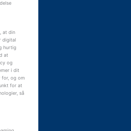
ndelse
 at din
 digital
g hurtig
d at
ncy og
emer i dit
r for, og om
nkt for at
ologier, så
eaming,