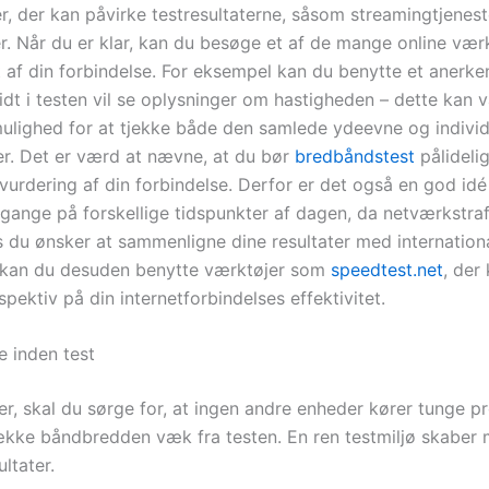
er, der kan påvirke testresultaterne, såsom streamingtjenes
er. Når du er klar, kan du besøge et af de mange online værk
t af din forbindelse. For eksempel kan du benytte et anerke
dt i testen vil se oplysninger om hastigheden – dette kan 
ulighed for at tjekke både den samlede ydeevne og individ
. Det er værd at nævne, at du bør
bredbåndstest
pålidelig
vurdering af din forbindelse. Derfor er det også en god idé
e gange på forskellige tidspunkter af dagen, da netværkstra
is du ønsker at sammenligne dine resultater med internation
 kan du desuden benytte værktøjer som
speedtest.net
, der
pektiv på din internetforbindelses effektivitet.
e inden test
ter, skal du sørge for, at ingen andre enheder kører tunge 
kke båndbredden væk fra testen. En ren testmiljø skaber 
ltater.