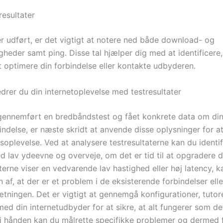
resultater
er udført, er det vigtigt at notere ned både download- og
gheder samt ping. Disse tal hjælper dig med at identificere
t optimere din forbindelse eller kontakte udbyderen.
drer du din internetoplevelse med testresultater
gennemført en bredbåndstest og fået konkrete data om di
indelse, er næste skridt at anvende disse oplysninger for a
oplevelse. Ved at analysere testresultaterne kan du identif
d lav ydeevne og overveje, om det er tid til at opgradere d
terne viser en vedvarende lav hastighed eller høj latency, 
n af, at der er et problem i de eksisterende forbindelser ell
tningen. Det er vigtigt at gennemgå konfigurationer, tuto
ed din internetudbyder for at sikre, at alt fungerer som de
i hånden kan du målrette specifikke problemer og dermed 