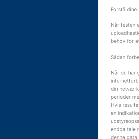
Forstå dine 
Når testen 
uploadhasti
behov for a
Sådan forbe
Når du har 
internetforb
din netværks
perioder me
Hvis resulta
en indikatio
udstyrsopsæ
endda tale m
denne data 