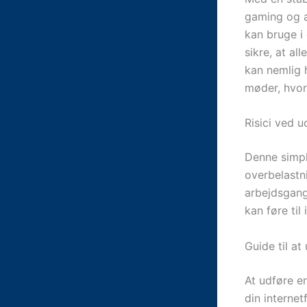
gaming og a
kan bruge i
sikre, at al
kan nemlig 
møder, hvor
Risici ved 
Denne simpl
overbelastn
arbejdsgang
kan føre til 
Guide til a
At udføre e
din internet