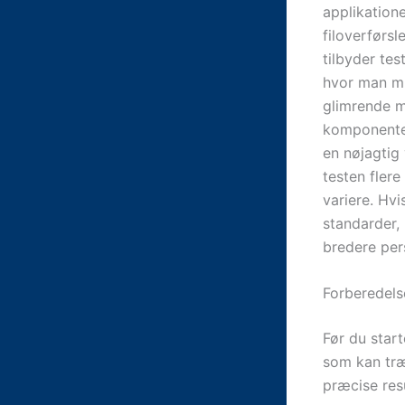
applikation
filoverførsl
tilbyder tes
hvor man mi
glimrende m
komponenter
en nøjagtig 
testen fler
variere. Hv
standarder,
bredere pers
Forberedels
Før du star
som kan træ
præcise resu