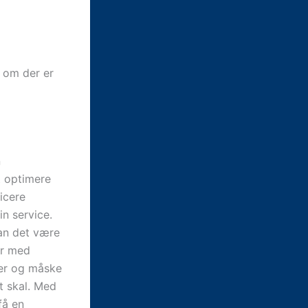
, om der er
n
t optimere
icere
in service.
kan det være
er med
rer og måske
t skal. Med
få en