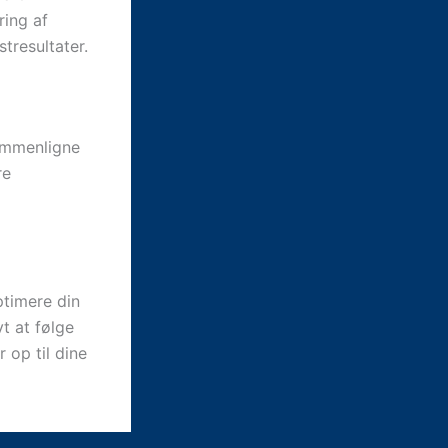
ring af
stresultater.
ammenligne
re
ptimere din
t at følge
r op til dine