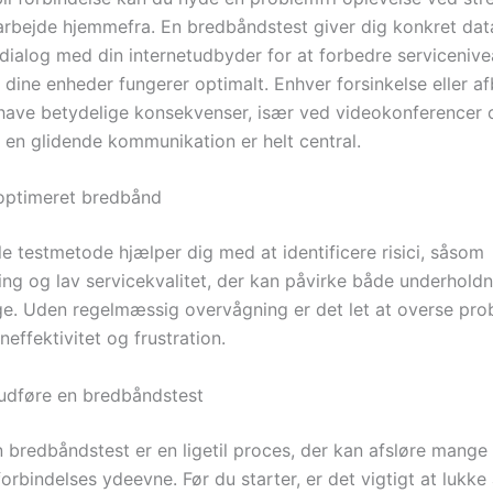
rbejde hjemmefra. En bredbåndstest giver dig konkret dat
 dialog med din internetudbyder for at forbedre serviceniv
le dine enheder fungerer optimalt. Enhver forsinkelse eller a
have betydelige konsekvenser, især ved videokonferencer 
 en glidende kommunikation er helt central.
uoptimeret bredbånd
e testmetode hjælper dig med at identificere risici, såsom
ing og lav servicekvalitet, der kan påvirke både underhold
e. Uden regelmæssig overvågning er det let at overse pro
ineffektivitet og frustration.
t udføre en bredbåndstest
n bredbåndstest er en ligetil proces, der kan afsløre mange
forbindelses ydeevne. Før du starter, er det vigtigt at lukke