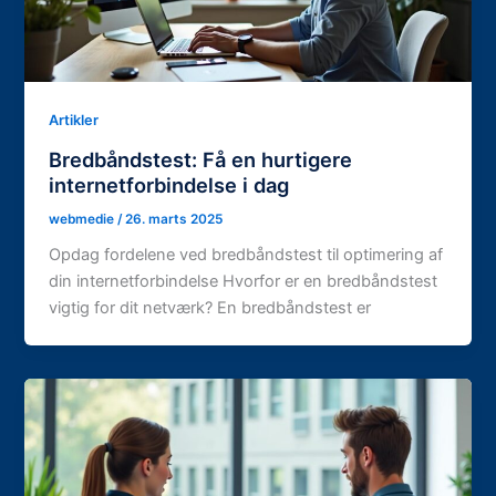
Artikler
Bredbåndstest: Få en hurtigere
internetforbindelse i dag
webmedie
/
26. marts 2025
Opdag fordelene ved bredbåndstest til optimering af
din internetforbindelse Hvorfor er en bredbåndstest
vigtig for dit netværk? En bredbåndstest er