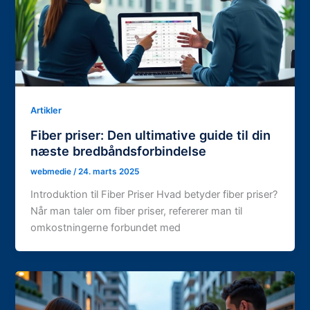
Artikler
Fiber priser: Den ultimative guide til din
næste bredbåndsforbindelse
webmedie
/
24. marts 2025
Introduktion til Fiber Priser Hvad betyder fiber priser?
Når man taler om fiber priser, refererer man til
omkostningerne forbundet med