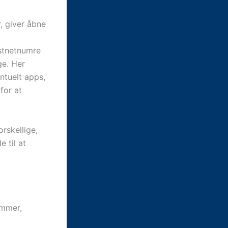
r, giver åbne
astnetnumre
e. Her
ntuelt apps,
for at
rskellige,
 til at
ummer,