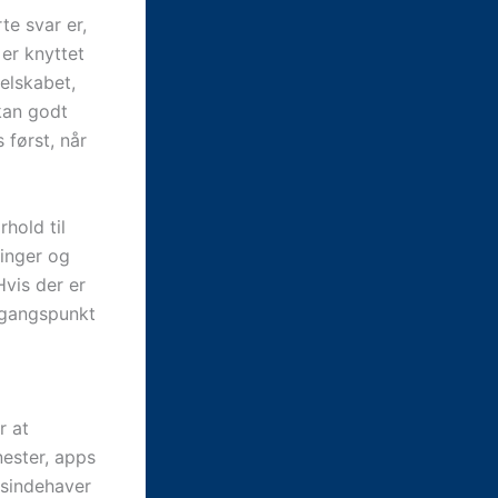
e svar er,
er knyttet
elskabet,
kan godt
 først, når
hold til
linger og
Hvis der er
dgangspunkt
r at
nester, apps
tsindehaver