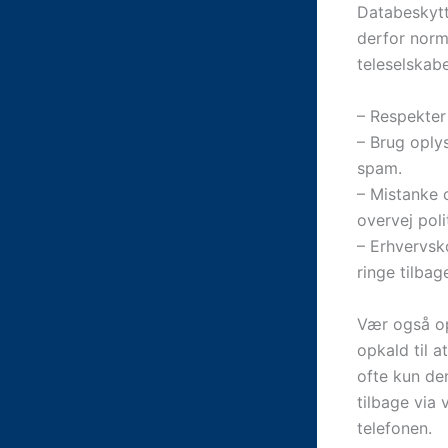
Databeskytt
derfor norm
teleselskabe
– Respekter 
– Brug oply
spam.
– Mistanke 
overvej pol
– Erhvervsk
ringe tilba
Vær også op
opkald til 
ofte kun de
tilbage via 
telefonen.