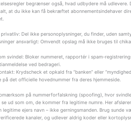
elsesregler begrænser også, hvad udbydere må udlevere. 
alt, at du ikke kan få bekræftet abonnementsindehaver dir
t.
privatliv: Del ikke personoplysninger, du finder, uden samt
sninger ansvarligt: Omvendt opslag må ikke bruges til chika
om svindel: Bloker nummeret, rapportér i spam-registrerin
itianmeldelse ved bedrageri.
ontakt: Krydscheck et opkald fra “banken” eller “myndighe
ge på det officielle hovednummer fra deres hjemmeside.
mærksom på nummerforfalskning (spoofing), hvor svindle
at se ud som om, de kommer fra legitime numre. Her afsløre
n legitime ejers navn – ikke gerningsmanden. Brug sunde v
verificerede kanaler, og udlever aldrig koder eller kortoply