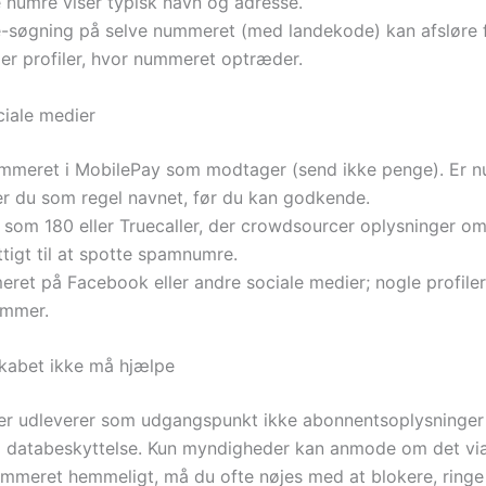
e numre viser typisk navn og adresse.
-søgning på selve nummeret (med landekode) kan afsløre f
ler profiler, hvor nummeret optræder.
iale medier
ummeret i MobilePay som modtager (send ikke penge). Er 
ser du som regel navnet, før du kan godkende.
 som 180 eller Truecaller, der crowdsourcer oplysninger o
tigt til at spotte spamnumre.
ret på Facebook eller andre sociale medier; nogle profiler
ummer.
skabet ikke må hjælpe
er udleverer som udgangspunkt ikke abonnentsoplysninger t
il databeskyttelse. Kun myndigheder kan anmode om det v
nummeret hemmeligt, må du ofte nøjes med at blokere, ringe