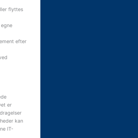
er flyttes
r egne
nement efter
 ved
ede
et er
dragelser
heder kan
ne IT-