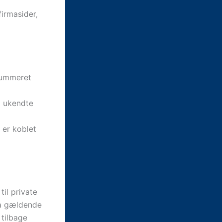
irmasider,
nummeret
m ukendte
 er koblet
il private
ia gældende
 tilbage