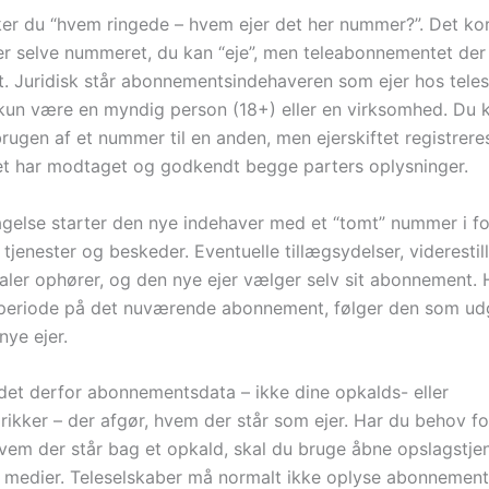
r du “hvem ringede – hvem ejer det her nummer?”. Det kort
 er selve nummeret, du kan “eje”, men teleabonnementet der 
t. Juridisk står abonnementsindehaveren som ejer hos teles
kun være en myndig person (18+) eller en virksomhed. Du 
ugen af et nummer til en anden, men ejerskiftet registreres
et har modtaget og godkendt begge parters oplysninger.
gelse starter den nye indehaver med et “tomt” nummer i for
r, tjenester og beskeder. Eventuelle tillægsydelser, viderestil
taler ophører, og den nye ejer vælger selv sit abonnement. 
speriode på det nuværende abonnement, følger den som u
nye ejer.
r det derfor abonnementsdata – ikke dine opkalds- eller
rikker – der afgør, hvem der står som ejer. Har du behov fo
 hvem der står bag et opkald, skal du bruge åbne opslagstje
le medier. Teleselskaber må normalt ikke oplyse abonnemen