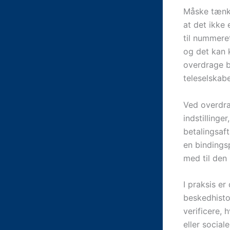
Måske tænke
at det ikke
til nummere
og det kan 
overdrage br
teleselskab
Ved overdra
indstillinge
betalingsaf
en binding
med til den 
I praksis e
beskedhisto
verificere,
eller socia