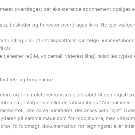
meret overdrages; det eksisterende abonnement opsiges ell
ata, beskeder og tjenester overdrages ikke. Ny ejer vælge
restbinding eller afbetalingsaftaler kan følge nummer/abon
ilkår.
e tjenester (eSIM, voicemail, viderestilling) nulstilles typisk
 fastnet- og firmanumre
umre og firmatelefoner knyttes ejerskabet til den registrer
enten en privatperson eller en virksomheds CVR-nummer. D
nnementet, ikke selve nummeret, der anses som “ejet”. Over
dbyderen på samme måde som for mobilnumre, men virksom
krav, fx fuldmagt, dokumentation for tegningsret eller inter