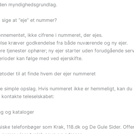
 uden myndighedsgrundlag.
t sige at “eje” et nummer?
onnementet, ikke cifrene i nummeret, der ejes.
lse kræver godkendelse fra både nuværende og ny ejer.
gere tjenester ophører; ny ejer starter uden forudgående serv
erioder kan følge med ved ejerskifte.
etoder til at finde hvem der ejer nummeret
e simple opslag. Hvis nummeret ikke er hemmeligt, kan du
 kontakte teleselskabet:
ag og kataloger
siske telefonbøger som Krak, 118.dk og De Gule Sider. Offen