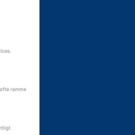
ices.
 ofte ramme
tligt