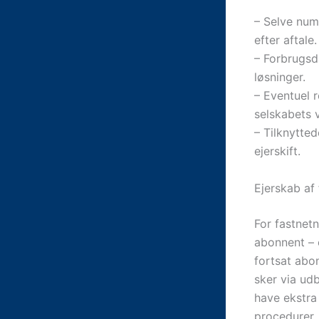
– Selve num
efter aftale.
– Forbrugsd
løsninger.
– Eventuel 
selskabets v
– Tilknytted
ejerskift.
Ejerskab af
For fastnetn
abonnent – 
fortsat abo
sker via u
have ekstra 
procedurer.