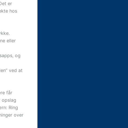
Det er
ekte hos
ykke.
ne eller
gsapps, og
den” ved at
re får
r opslag
ærn: Ring
sninger over