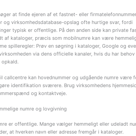
øger at finde ejeren af et fastnet- eller firmatelefonnumme
r og virksomhedsdatabase-opslag ofte hurtige svar, fordi
inger typisk er offentlige. På den anden side kan private f
t af kataloger, præcis som mobilnumre kan være hemmelig
e spilleregler: Prøv en søgning i kataloger, Google og eve
irksomheden via dens officielle kanaler, hvis du har behov 
t opkald.
il callcentre kan hovednummer og udgående numre være fo
 gøre identifikation sværere. Brug virksomhedens hjemmeside
ummerspænd og kontaktveje.
hemmelige numre og lovgivning
umre er offentlige. Mange vælger hemmeligt eller udeladt n
der, at hverken navn eller adresse fremgår i kataloger.