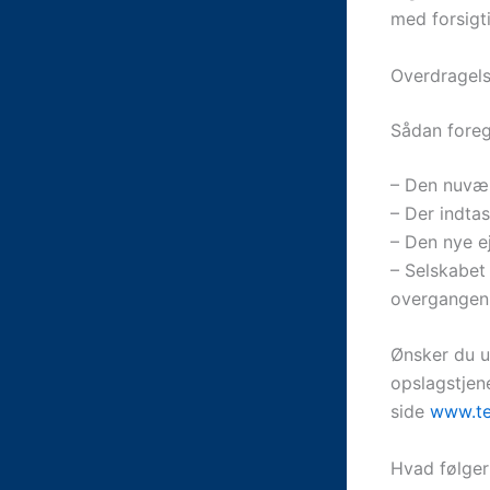
med forsigt
Overdragelse
Sådan foreg
– Den nuvær
– Der indta
– Den nye ej
– Selskabet
overgangen
Ønsker du u
opslagstjen
side
www.te
Hvad følger