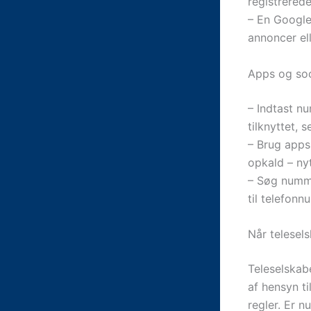
registrered
– En Google
annoncer el
Apps og soc
– Indtast n
tilknyttet, 
– Brug apps
opkald – nyt
– Søg numme
til telefonn
Når telesel
Teleselskab
af hensyn t
regler. Er 