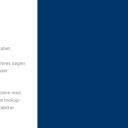
kabet.
lleres sagen.
nder
pplere med
se lookup-
 rækker.