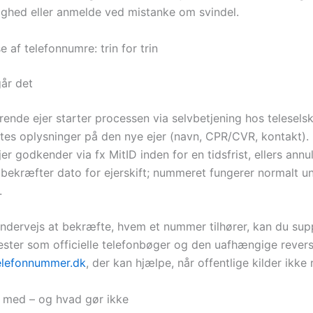
ighed eller anmelde ved mistanke om svindel.
 af telefonnumre: trin for trin
år det
ende ejer starter processen via selvbetjening hos telesels
stes oplysninger på den nye ejer (navn, CPR/CVR, kontakt).
er godkender via fx MitID inden for en tidsfrist, ellers annu
 bekræfter dato for ejerskift; nummeret fungerer normalt u
.
ndervejs at bekræfte, hvem et nummer tilhører, kan du su
ester som officielle telefonbøger og den uafhængige rever
lefonnummer.dk
, der kan hjælpe, når offentlige kilder ikke
 med – og hvad gør ikke