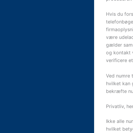
Hvis du fors
telefonbøge
firmaoplysn
være udelad
gælder samm
og kontakt v
verificere e
Ved numre t
hvilket kan
bekræfte n
Privatliv, 
Ikke alle n
hvilket bety