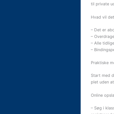
til private
Hvad vil de
– Det er ab
– Overdrage
– Alle tidli
– Bindingsp
Praktiske m
Start med d
plet uden at
Online opsl
– Søg i klas