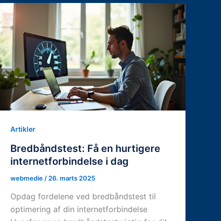
Artikler
Bredbåndstest: Få en hurtigere
internetforbindelse i dag
webmedie
/
26. marts 2025
Opdag fordelene ved bredbåndstest til
optimering af din internetforbindelse