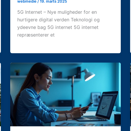
webmedie
/
19. marts 2025
5G Internet – Nye muligheder for en
hurtigere digital verden Teknologi og
ydeevne bag 5G internet 5G internet
repræsenterer et