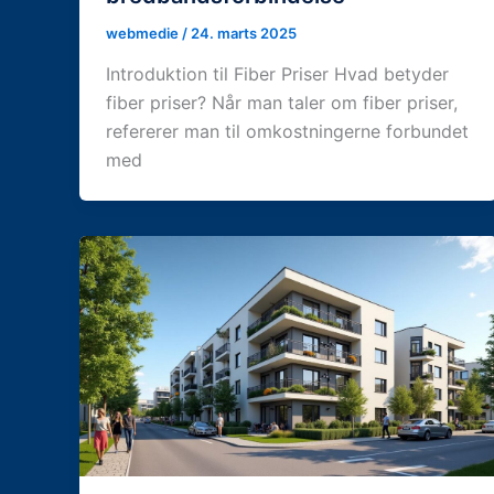
webmedie
/
24. marts 2025
Introduktion til Fiber Priser Hvad betyder
fiber priser? Når man taler om fiber priser,
refererer man til omkostningerne forbundet
med