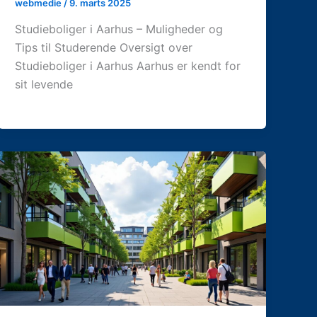
webmedie
/
9. marts 2025
Studieboliger i Aarhus – Muligheder og
Tips til Studerende Oversigt over
Studieboliger i Aarhus Aarhus er kendt for
sit levende