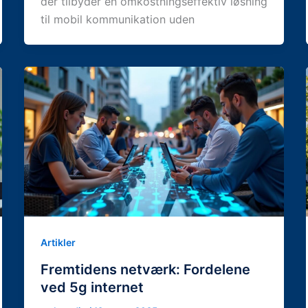
der tilbyder en omkostningseffektiv løsning
til mobil kommunikation uden
Artikler
Fremtidens netværk: Fordelene
ved 5g internet