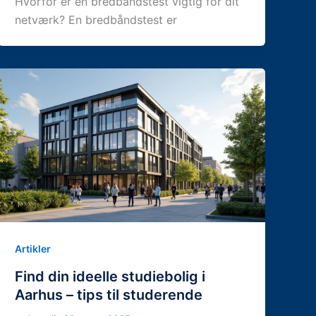
Hvorfor er en bredbåndstest vigtig for dit
netværk? En bredbåndstest er
Artikler
Find din ideelle studiebolig i
Aarhus – tips til studerende