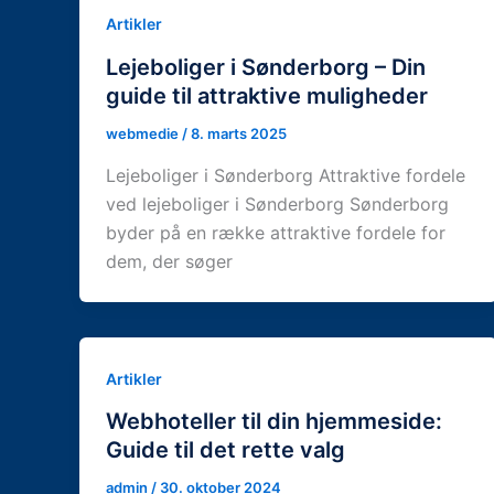
Artikler
Lejeboliger i Sønderborg – Din
guide til attraktive muligheder
webmedie
/
8. marts 2025
Lejeboliger i Sønderborg Attraktive fordele
ved lejeboliger i Sønderborg Sønderborg
byder på en række attraktive fordele for
dem, der søger
Artikler
Webhoteller til din hjemmeside:
Guide til det rette valg
admin
/
30. oktober 2024