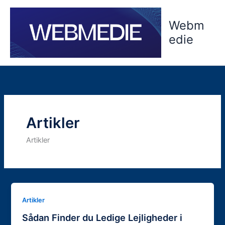
Gå
til
Webm
indholdet
edie
Artikler
Artikler
Artikler
Sådan Finder du Ledige Lejligheder i