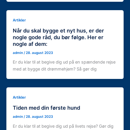
Artikler
Når du skal bygge et nyt hus, er der
nogle gode råd, du bør følge. Her er
nogle af dem:
admin
/
28. august 2023
Er du klar til at begive dig ud på en spændende rejse
med at bygge dit drømmehjem? Så gør dig
Artikler
Tiden med din første hund
admin
/
28. august 2023
Er du klar til at begive dig ud på livets rejse? Gør dig