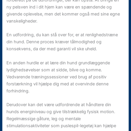
forberedt på de udfordringer, der kan opstå. At bringe en
ny pelsven ind i dit hjem kan være en spændende og
givende oplevelse, men det kommer også med sine egne
vanskeligheder.
En udfordring, du kan stå over for, er at renlighedstræne
din hund. Denne proces kræver tålmodighed og
konsekvens, da der med garanti vil ske uheld.
En anden hurdle er at lære din hund grundlæggende
lydighedsøvelser som at sidde, blive og komme.
Vedvarende træningssessioner ved brug af positiv
forstærkning vil hjælpe dig med at overvinde denne
forhindring.
Derudover kan det være udfordrende at håndtere din
hunds energiniveau og give tilstrækkelig fysisk motion.
Regelmæssige gåture, leg og mentale
stimulationsaktiviteter som puslespil-legetøj kan hjælpe