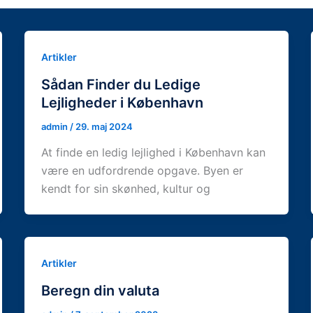
Artikler
Sådan Finder du Ledige
Lejligheder i København
admin
/
29. maj 2024
At finde en ledig lejlighed i København kan
være en udfordrende opgave. Byen er
kendt for sin skønhed, kultur og
Artikler
Beregn din valuta