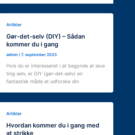
Artikler
Gør-det-selv (DIY) – Sådan
kommer du i gang
admin
/
7. september 2023
Hvis du er interesseret i at begynde at lave
ting selv, er DIY (gør-det-selv) en
fantastisk måde at udforske din
Artikler
Hvordan kommer du i gang med
at strikke