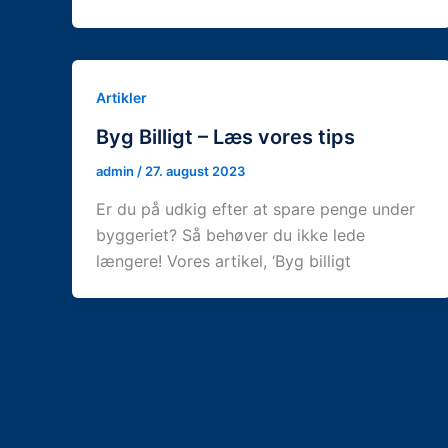
Artikler
Byg Billigt – Læs vores tips
admin
/
27. august 2023
Er du på udkig efter at spare penge under
byggeriet? Så behøver du ikke lede
længere! Vores artikel, ‘Byg billigt