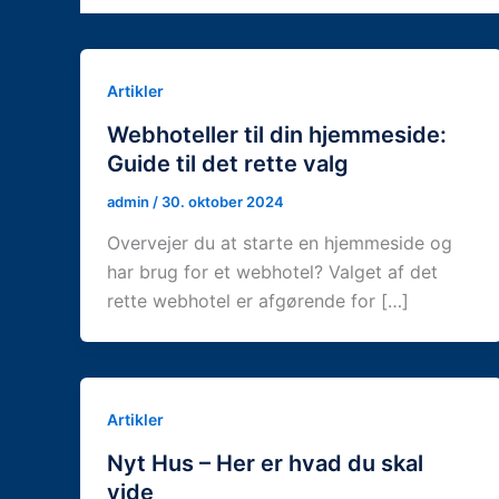
Artikler
Webhoteller til din hjemmeside:
Guide til det rette valg
admin
/
30. oktober 2024
Overvejer du at starte en hjemmeside og
har brug for et webhotel? Valget af det
rette webhotel er afgørende for […]
Artikler
Nyt Hus – Her er hvad du skal
vide