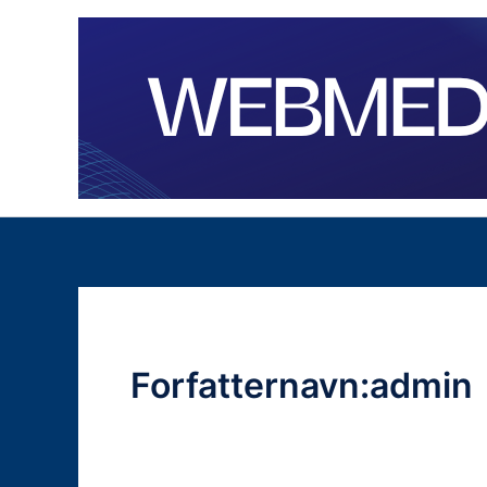
Gå
til
indholdet
Forfatternavn:admin