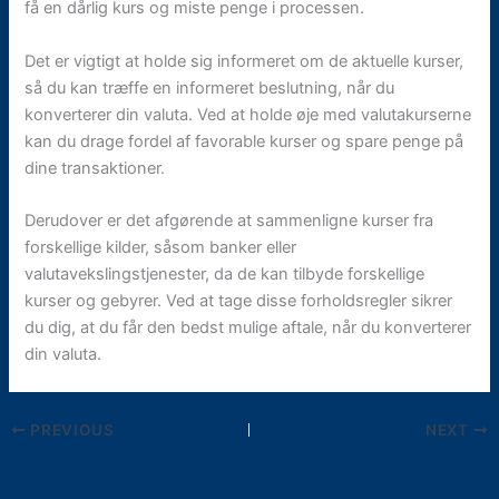
få en dårlig kurs og miste penge i processen.
Det er vigtigt at holde sig informeret om de aktuelle kurser,
så du kan træffe en informeret beslutning, når du
konverterer din valuta. Ved at holde øje med valutakurserne
kan du drage fordel af favorable kurser og spare penge på
dine transaktioner.
Derudover er det afgørende at sammenligne kurser fra
forskellige kilder, såsom banker eller
valutavekslingstjenester, da de kan tilbyde forskellige
kurser og gebyrer. Ved at tage disse forholdsregler sikrer
du dig, at du får den bedst mulige aftale, når du konverterer
din valuta.
PREVIOUS
NEXT