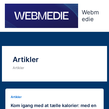
Gå
til
Webm
indholdet
edie
Artikler
Artikler
Artikler
Kom igang med at tælle kalorier: med en