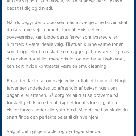
at tage sig tid til at overveje, hvilke nuancer der vil passe
bedst til dig og din stil.
Når du begynder processen med at vælge dine farver, skal
du først overveje rummets formål. Hvis det er et
soveværelse, kan bløde pastelfarver som lyserød eller
himmelblå være ideelle valg. Til stuen kunne varme toner
som beige eller brun skabe en hyggelig atmosfære. Og hvis
du ønsker noget lidt mere dristigt og moderne i køkkenet,
kan sort-hvide kontraster være en smuk løsning.
En anden faktor at overveje er lysindfaldet i rummet. Nogle
farver ser anderledes ud afhængig af belysningen om
dagen eller aftenen. Så sørg for altid at se prøverne på
forskellige tidspunkter af døgnet for at sikre dig, at du
elsker farven under alle lysforhold. Med disse tips skulle du
snart finde den perfekte palet til dit nye hjem!
Valg af det rigtige møbler og pyntegenstande