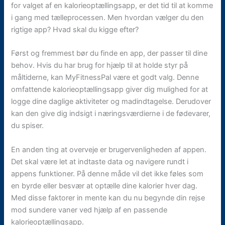
for valget af en kalorieoptællingsapp, er det tid til at komme
i gang med tælleprocessen. Men hvordan vælger du den
rigtige app? Hvad skal du kigge efter?
Først og fremmest bør du finde en app, der passer til dine
behov. Hvis du har brug for hjælp til at holde styr på
måltiderne, kan MyFitnessPal være et godt valg. Denne
omfattende kalorieoptællingsapp giver dig mulighed for at
logge dine daglige aktiviteter og madindtagelse. Derudover
kan den give dig indsigt i næringsværdierne i de fødevarer,
du spiser.
En anden ting at overveje er brugervenligheden af appen.
Det skal være let at indtaste data og navigere rundt i
appens funktioner. På denne måde vil det ikke føles som
en byrde eller besvær at optælle dine kalorier hver dag.
Med disse faktorer in mente kan du nu begynde din rejse
mod sundere vaner ved hjælp af en passende
kalorieoptællingsapp.