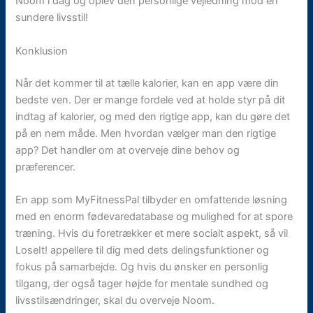
Noom i dag og oplev den personlige vejledning mod en
sundere livsstil!
Konklusion
Når det kommer til at tælle kalorier, kan en app være din
bedste ven. Der er mange fordele ved at holde styr på dit
indtag af kalorier, og med den rigtige app, kan du gøre det
på en nem måde. Men hvordan vælger man den rigtige
app? Det handler om at overveje dine behov og
præferencer.
En app som MyFitnessPal tilbyder en omfattende løsning
med en enorm fødevaredatabase og mulighed for at spore
træning. Hvis du foretrækker et mere socialt aspekt, så vil
LoseIt! appellere til dig med dets delingsfunktioner og
fokus på samarbejde. Og hvis du ønsker en personlig
tilgang, der også tager højde for mentale sundhed og
livsstilsændringer, skal du overveje Noom.