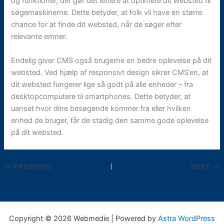
og funktioner, der gør det lettere at optimere dit websted til
søgemaskinerne. Dette betyder, at folk vil have en større
chance for at finde dit websted, når de søger efter
relevante emner.
Endelig giver CMS også brugerne en bedre oplevelse på dit
websted. Ved hjælp af responsivt design sikrer CMS’en, at
dit websted fungerer lige så godt på alle enheder – fra
desktopcomputere til smartphones. Dette betyder, at
uanset hvor dine besøgende kommer fra eller hvilken
enhed de bruger, får de stadig den samme gode oplevelse
på dit websted.
PREVIOUS
NEXT
Copyright © 2026 Webmedie | Powered by
Astra WordPress