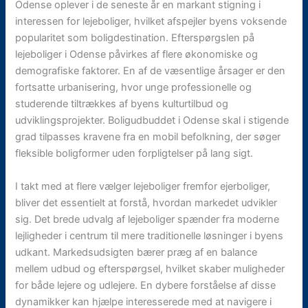
Odense oplever i de seneste år en markant stigning i
interessen for lejeboliger, hvilket afspejler byens voksende
popularitet som boligdestination. Efterspørgslen på
lejeboliger i Odense påvirkes af flere økonomiske og
demografiske faktorer. En af de væsentlige årsager er den
fortsatte urbanisering, hvor unge professionelle og
studerende tiltrækkes af byens kulturtilbud og
udviklingsprojekter. Boligudbuddet i Odense skal i stigende
grad tilpasses kravene fra en mobil befolkning, der søger
fleksible boligformer uden forpligtelser på lang sigt.
I takt med at flere vælger lejeboliger fremfor ejerboliger,
bliver det essentielt at forstå, hvordan markedet udvikler
sig. Det brede udvalg af lejeboliger spænder fra moderne
lejligheder i centrum til mere traditionelle løsninger i byens
udkant. Markedsudsigten bærer præg af en balance
mellem udbud og efterspørgsel, hvilket skaber muligheder
for både lejere og udlejere. En dybere forståelse af disse
dynamikker kan hjælpe interesserede med at navigere i