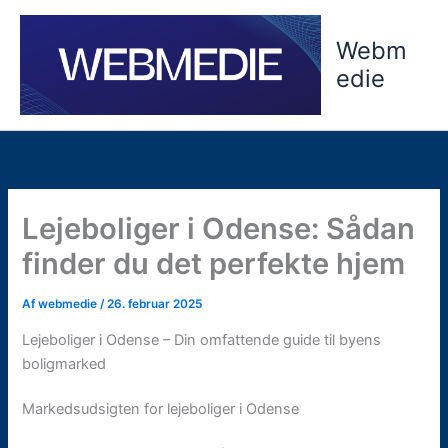
Gå
til
Webm
indholdet
edie
Lejeboliger i Odense: Sådan
finder du det perfekte hjem
Af
webmedie
/
26. februar 2025
Lejeboliger i Odense – Din omfattende guide til byens
boligmarked
Markedsudsigten for lejeboliger i Odense