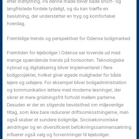
efter indflytning. På denne måde bliver både short- og
langfristede fordele tydeligt, og du kan træffe en
beslutning, der understøtter en tryg og komfortabel
hverdag.
Fremtidige trends og perspektiver for Odense boligmarked
Fremtiden for lejeboliger i Odense ser lovende ud med
mange spændende trends på horisonten. Teknologiske
nybrud og digitalisering bliver implementeret i flere
boligprojekter, hvilket giver øgede muligheder for både
lejere og udlejere. For eksempel bliver boligadministration
og kommunikation lettere med moderne løsninger, der
sikrer et mere gnidningsfrit forhold mellem parterne.
Desuden er der en stigende bevidsthed om miljøvenlige
tiltag, som ikke bare reducerer driftsomkostningerne, men
også skaber et sundere boligmiljø. Socioøkonomiske
ændringer og en diversificeret befolkningssammensætning
influerer også valg og forventninger til lejeboliger.